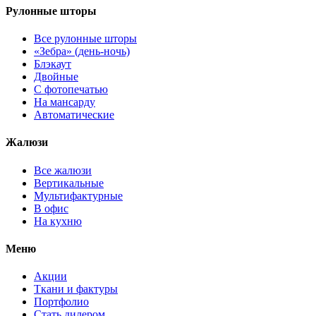
Рулонные шторы
Все рулонные шторы
«Зебра» (день-ночь)
Блэкаут
Двойные
С фотопечатью
На мансарду
Автоматические
Жалюзи
Все жалюзи
Вертикальные
Мультифактурные
В офис
На кухню
Меню
Акции
Ткани и фактуры
Портфолио
Стать дилером