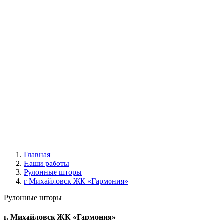
|
Жалюзи вертикальные
Все жалюзи
Вертикальные классические
Мультифактурные
С фотопечатью
Пластиковые
Горизонтальные деревянные жалюзи
|
Москитные конструкции
Москитные сетки
Москитные двери
|
Акции
|
Контакты
Главная
Наши работы
Рулонные шторы
г Михайловск ЖК «Гармония»
Рулонные шторы
г. Михайловск ЖК «Гармония»