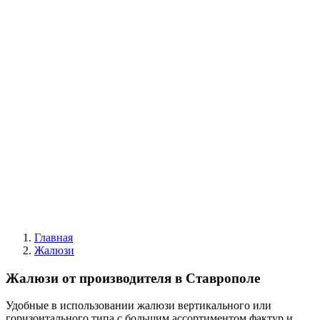
Автоматические
|
Жалюзи вертикальные
Все жалюзи
Вертикальные классические
Мультифактурные
С фотопечатью
Пластиковые
Горизонтальные деревянные жалюзи
|
Москитные конструкции
Москитные сетки
Москитные двери
|
Акции
|
Контакты
Главная
Жалюзи
Жалюзи от производителя
в Ставрополе
Удобные в использовании жалюзи вертикального или
горизонтального типа с большим ассортиментом фактур и