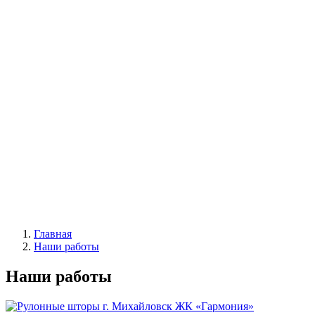
Автоматические
|
Жалюзи вертикальные
Все жалюзи
Вертикальные классические
Мультифактурные
С фотопечатью
Пластиковые
Горизонтальные деревянные жалюзи
|
Москитные конструкции
Москитные сетки
Москитные двери
|
Акции
|
Контакты
Главная
Наши работы
Наши работы