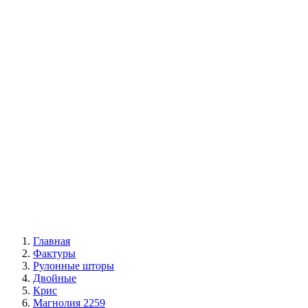
С фотопечатью
Автоматические
|
Жалюзи вертикальные
Все жалюзи
Вертикальные классические
Мультифактурные
С фотопечатью
Пластиковые
Горизонтальные деревянные жалюзи
|
Москитные конструкции
Москитные сетки
Москитные двери
|
Акции
|
Контакты
Главная
Фактуры
Рулонные шторы
Двойные
Крис
Магнолия 2259