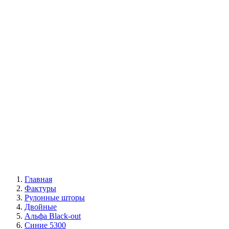
С фотопечатью
Автоматические
|
Жалюзи вертикальные
Все жалюзи
Вертикальные классические
Мультифактурные
С фотопечатью
Пластиковые
Горизонтальные деревянные жалюзи
|
Москитные конструкции
Москитные сетки
Москитные двери
|
Акции
|
Контакты
Главная
Фактуры
Рулонные шторы
Двойные
Альфа Black-out
Синие 5300