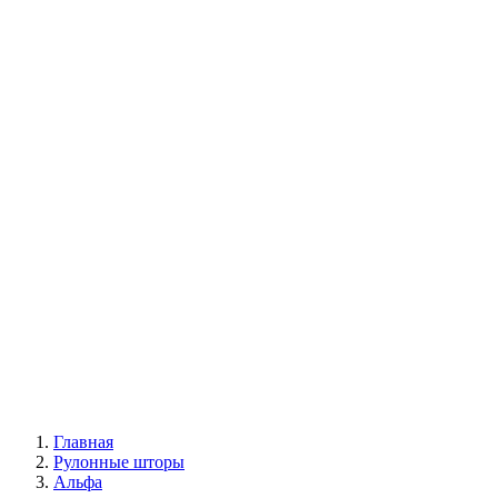
«Зебра» (день-ночь)
Блэкаут
Двойные
С фотопечатью
Автоматические
|
Жалюзи вертикальные
Все жалюзи
Вертикальные классические
Мультифактурные
С фотопечатью
Пластиковые
Горизонтальные деревянные жалюзи
|
Москитные конструкции
Москитные сетки
Москитные двери
|
Акции
|
Контакты
Главная
Рулонные шторы
Альфа